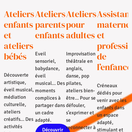
Ateliers
Ateliers
Ateliers
Assistan
enfants
parents-
pour
maternel
et
enfants
adultes
et
ateliers
professi
bébés
de
Eveil
Improvisation
sensoriel,
théâtrale en
l’enfance
babydance,
anglais,
Découverte
éveil
danse, pop
artistique,
musical… Des
pilates,
Créneaux
éveil musical,
moments
ateliers bien-
dédiés pour
médiation
complices à
être… Pour se
venir avec les
culturelle,
partager dans
défouler,
enfants dans
ateliers
un cadre
s’exprimer et
un espace
créatifs… Des
adapté.
se
adapté,
activités
reconnecter à
Découvrir
stimulant et