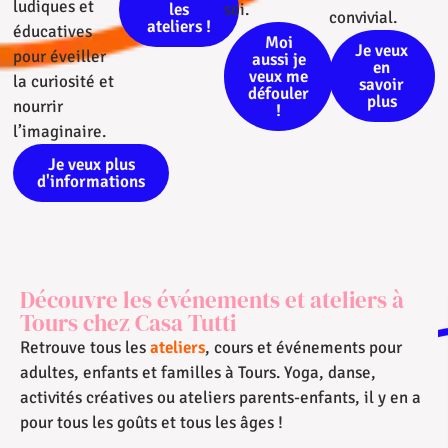
ludiques et
les
soi.
convivial.
ateliers !
éducatives
Moi
Je veux
pour éveiller
aussi je
en
veux me
la curiosité et
savoir
défouler
plus
nourrir
!
l’imaginaire.
Je veux plus
d'informations
Découvre les événements et ateliers à
Tours chez Casa Tutti
Retrouve tous les
ateliers
, cours et événements pour
adultes, enfants et familles à Tours. Yoga, danse,
activités créatives ou ateliers parents-enfants, il y en a
pour tous les goûts et tous les âges !