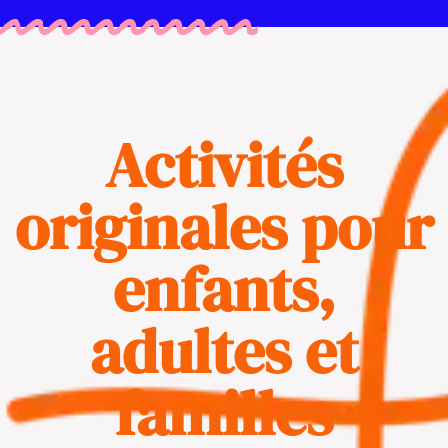
Activités
originales pour
enfants,
adultes et
familles