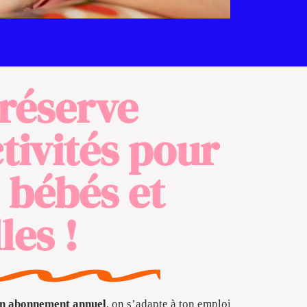
 réserve
ctivités pour
 bébés et
les !
 un abonnement annuel
, on s’adapte à ton emploi