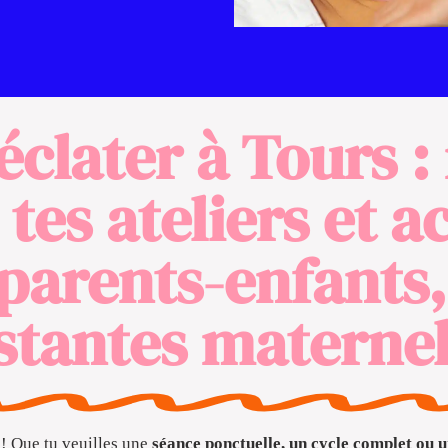
’éclater à Tours :
tes ateliers et a
 parents-enfants,
stantes maternel
 ! Que tu veuilles une
séance ponctuelle, un cycle complet ou