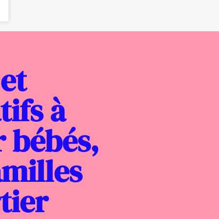
et
tifs à
r bébés,
amilles
tier