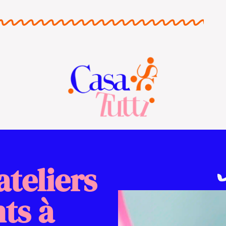
ateliers
ts à