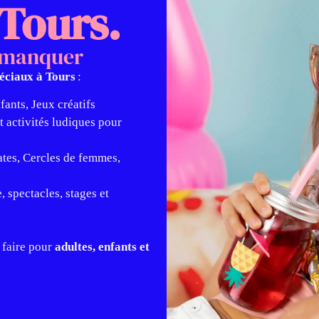
 Tours.
s manquer
péciaux à Tours
:
ants, Jeux créatifs
et activités ludiques pour
ates, Cercles de femmes,
e, spectacles, stages et
 faire pour
adultes, enfants et