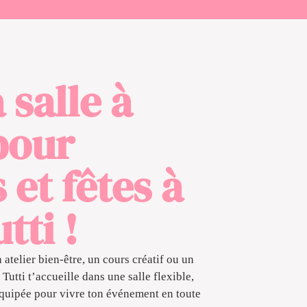
 salle à
pour
s et fêtes à
tti !
atelier bien-être, un cours créatif ou un
Tutti t’accueille dans une salle flexible,
équipée pour vivre ton événement en toute